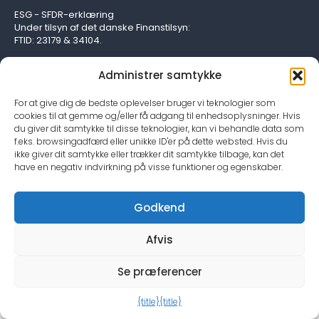
ESG - SFDR-erklæring
Under tilsyn af det danske Finanstilsyn:
FTID: 23179 & 34104.
Administrer samtykke
For at give dig de bedste oplevelser bruger vi teknologier som
cookies til at gemme og/eller få adgang til enhedsoplysninger. Hvis
du giver dit samtykke til disse teknologier, kan vi behandle data som
f.eks. browsingadfærd eller unikke ID'er på dette websted. Hvis du
ikke giver dit samtykke eller trækker dit samtykke tilbage, kan det
have en negativ indvirkning på visse funktioner og egenskaber.
Godkend
Afvis
Se præferencer
{title}
{title}